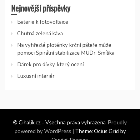
Nejnovější příspěvky
Baterie k fotovoltaice
Chutná zelená káva
Na vyhřezlé ploténky krční páteře může
pomoci Spirální stabilizace MUDr. Smíška
Dárek pro dívky, který ocení
Luxusní interiér
© Cihalik.cz - Všechna práva vyhrazena.
Proudly
powered by WordPress
|
Theme: Ocius Grid by