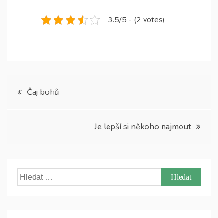
3.5/5 - (2 votes)
Navigace
Čaj bohů
pro
Je lepší si někoho najmout
příspěvek
Vyhledávání