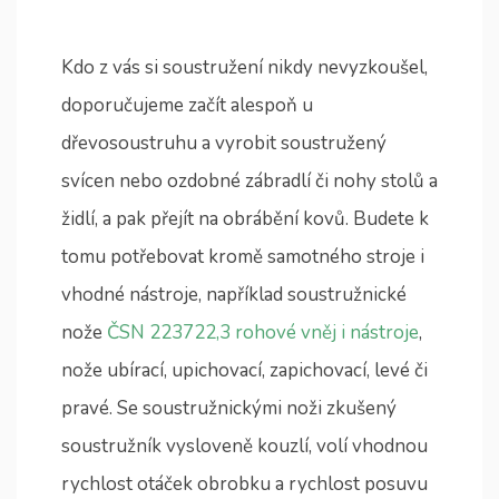
Kdo z vás si soustružení nikdy nevyzkoušel,
doporučujeme začít alespoň u
dřevosoustruhu a vyrobit soustružený
svícen nebo ozdobné zábradlí či nohy stolů a
židlí, a pak přejít na obrábění kovů. Budete k
tomu potřebovat kromě samotného stroje i
vhodné nástroje, například soustružnické
nože
ČSN 223722,3 rohové vněj i nástroje
,
nože ubírací, upichovací, zapichovací, levé či
pravé. Se soustružnickými noži zkušený
soustružník vysloveně kouzlí, volí vhodnou
rychlost otáček obrobku a rychlost posuvu